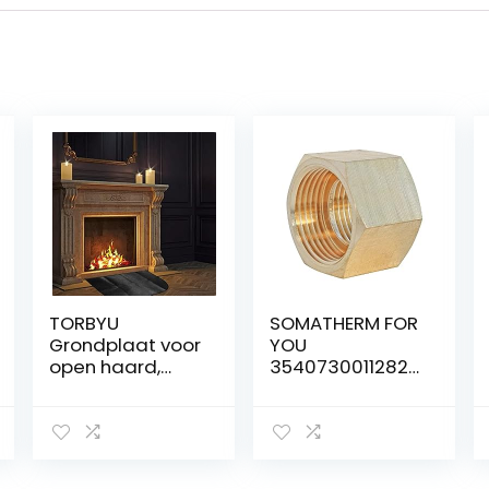
TORBYU
SOMATHERM FOR
Grondplaat voor
YOU
open haard,
3540730011282
meerlaagse
DF A borghuls
vuurvaste mat,
3/4 (x2)
bodembescher
messing
ming voor oven,
binnenaanslag
open haard en
dubbele