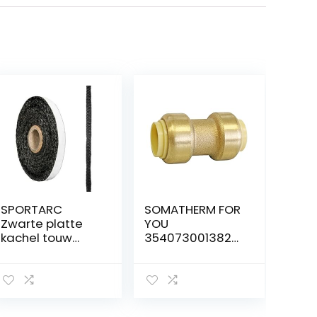
SPORTARC
SOMATHERM FOR
Zwarte platte
YOU
kachel touw
3540730013828
zelfklevende
HÜLSEN PushFit 16
glazen
messing huls
afdichting
gelijk of koperen
kachel vuur touw
buizen of PER
10 mm breed x 3
meerlagige Ø16