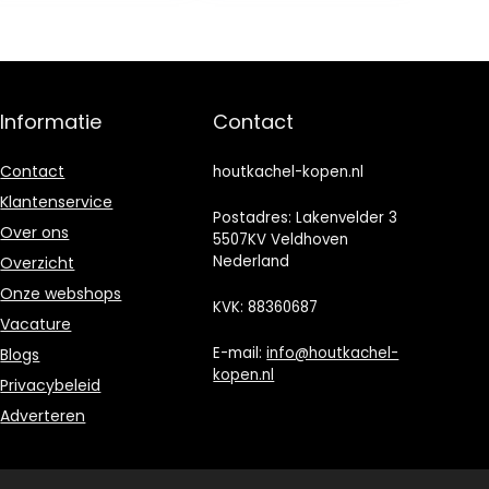
mm
vastgeklikt,
None
Informatie
Contact
Contact
houtkachel-kopen.nl
Klantenservice
Postadres: Lakenvelder 3
Over ons
5507KV Veldhoven
Nederland
Overzicht
Onze webshops
KVK: 88360687
Vacature
E-mail:
info@houtkachel-
Blogs
kopen.nl
Privacybeleid
Adverteren