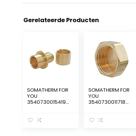
Gerelateerde Producten
SOMATHERM FOR
SOMATHERM FOR
YOU
YOU
3540730015419
3540730011718
RACC TOR TO CU
Stekker 1/2 (x2)
PER GLIS 12-12MM
stekker messing
aansluitadapter
ruwe olie
solderen koper
vrouwelijke
Ø12-schuif Ø12,
15/21-zak van 2