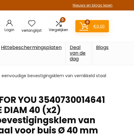
Nieuws en blogs lezen
0
0
€
0.00
Login
Vergelijken
verlanglijst
Hittebeschermingsplaten
Deal
Blogs
van de
dag
envoudige bevestigingsklem van vernikkeld staal
OR YOU 3540730014641
 DIAM 40 (x2)
bevestigingsklem van
taal voor buis Ø 40 mm