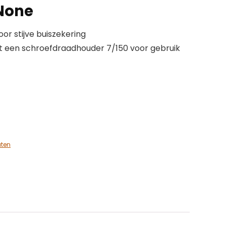
 None
or stijve buiszekering
it een schroefdraadhouder 7/150 voor gebruik
aten