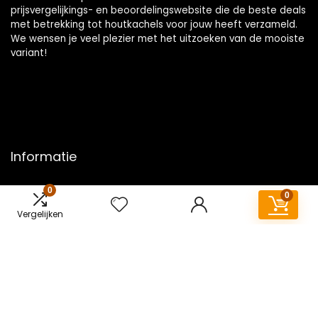
prijsvergelijkings- en beoordelingswebsite die de beste deals
met betrekking tot houtkachels voor jouw heeft verzameld.
We wensen je veel plezier met het uitzoeken van de mooiste
variant!
Informatie
Contact
0
0
Klantenservice
Vergelijken
Over ons
Overzicht
Onze webshops
Vacature
Blogs