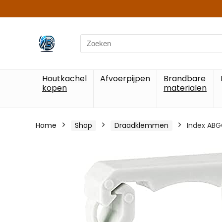
Search
for:
Houtkachel
Afvoerpijpen
Brandbare
kopen
materialen
Home
Shop
Draadklemmen
Index ABG