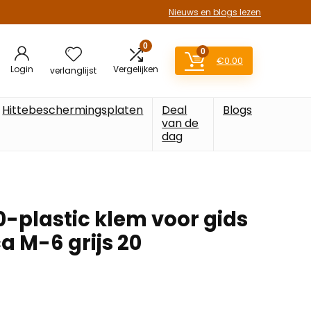
Nieuws en blogs lezen
0
0
€
0.00
Login
Vergelijken
verlanglijst
Hittebeschermingsplaten
Deal
Blogs
van de
dag
-plastic klem voor gids
a M-6 grijs 20