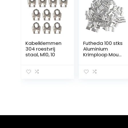
Kabelklemmen
Futheda 100 stks
304 roestvrij
Aluminium
staal, M10, 10
Krimploop Mouw
Clips Ovaal
Vormige voor
1.5mm Kabel
Draad Touw
Zilver Tone