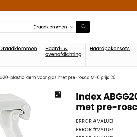
Draadklemmen
Draadklemmen
Haard- &
Haardpokensets
ovenafdichting
G20-plastic klem voor gids met pre-rosca M-6 grijs 20
Index ABGG20
met pre-rosc
ERROR:#VALUE!
ERROR:#VALUE!