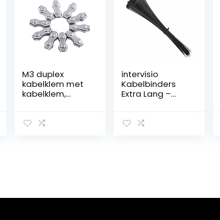
M3 duplex
intervisio
kabelklem met
Kabelbinders
kabelklem,
Extra Lang –
roestvrijstalen
430mm x 4,8
duplex
mm voor Extra
kabelklem met 2
Zwaar Gebruik –
stijlen, 10 STUKS
duurzame,
professionele,
uvbestendige
nylon tie wraps
voor
kabelbeheer
binnen en
buiten, Zwart,
100 Stuks