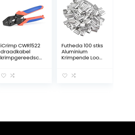
iCrimp CWR1522
Futheda 100 stks
draadkabel
Aluminium
krimpgereedsch
Krimpende Loop
ap met
Mouw Clips met
snijfunctie voor
Dubbele
kabelreling,
Aangslijn/Gaten
hand zwaaien
voor 1.5mm
0,1 ~ 2,2 mm
Kabel Draad
aluminium ovale
Touw Zilver Tone
mouwen,
stophulzen,
dubbele
vathulzen
(CWR1522)