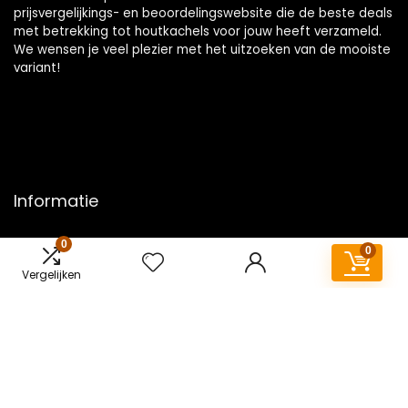
prijsvergelijkings- en beoordelingswebsite die de beste deals
met betrekking tot houtkachels voor jouw heeft verzameld.
We wensen je veel plezier met het uitzoeken van de mooiste
variant!
Informatie
Contact
0
0
Klantenservice
Vergelijken
Over ons
Overzicht
Onze webshops
Vacature
Blogs