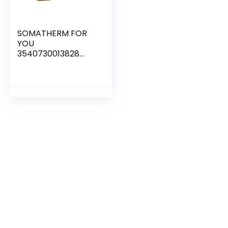
SOMATHERM FOR
YOU
3540730013828
HÜLSEN PushFit 16
messing huls gelijk
of koperen buizen
of PER meerlagige
Ø16 vastgeklikt,
None