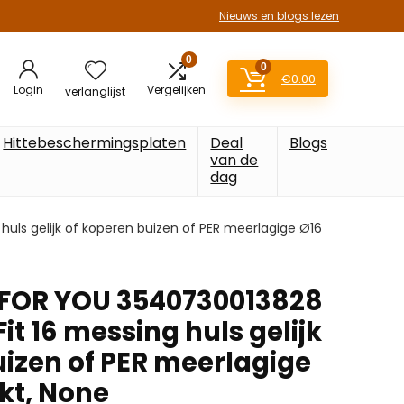
Nieuws en blogs lezen
0
0
€
0.00
Login
Vergelijken
verlanglijst
Hittebeschermingsplaten
Deal
Blogs
van de
dag
ls gelijk of koperen buizen of PER meerlagige Ø16
OR YOU 3540730013828
t 16 messing huls gelijk
uizen of PER meerlagige
kt, None