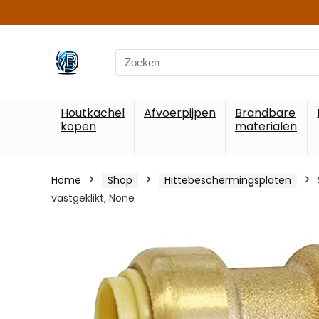
Search
for:
Houtkachel
Afvoerpijpen
Brandbare
kopen
materialen
Home
Shop
Hittebeschermingsplaten
vastgeklikt, None