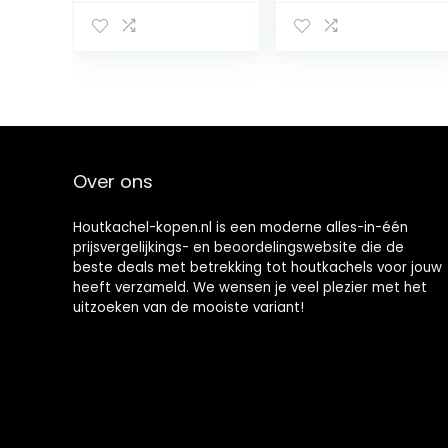
GLISS GEF 12-
schoorsteen
1/2″LOT 10 rechte
outdoor
koppeling voor
vuurplaats mat
buis glijbaar
hittebestendige
Ø12-draaismoer
mat tent kachel
15/21 (1/2″) set,
schoorsteen
None
Over ons
Houtkachel-kopen.nl is een moderne alles-in-één
prijsvergelijkings- en beoordelingswebsite die de
beste deals met betrekking tot houtkachels voor jouw
heeft verzameld. We wensen je veel plezier met het
uitzoeken van de mooiste variant!