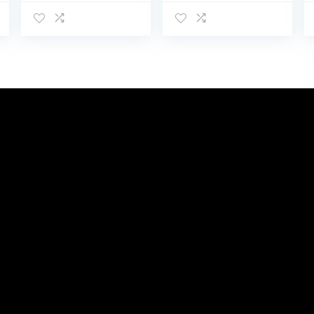
vuurvaste
3/4 (x2)
vuurvaste
messing
vuurvaste
binnenaanslag
kachel voor
dubbele
fornuis, open
vrouwelijke
haard, kachel &
20/27-tas 2
pizzaoven
delen, non-one