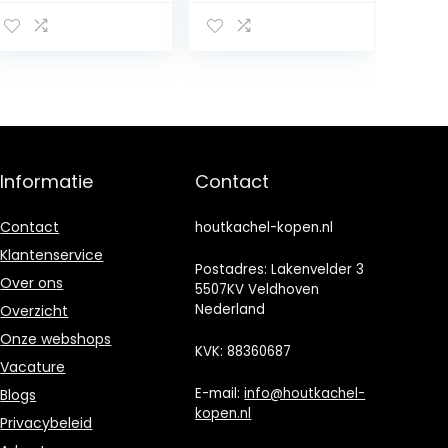
21 messing
voor open
wandlamp voor
haarden Max.
PE Ø20
bedrijfstempera
vrouwelijke
tuur 1000C Niet
15/21-buiten pak,
ontvlambaar
None
Stofdicht
Calciumsilicaat
100×12 cm 1 pak x
25 stuks
Informatie
Contact
Contact
houtkachel-kopen.nl
Klantenservice
Postadres: Lakenvelder 3
Over ons
5507KV Veldhoven
Nederland
Overzicht
Onze webshops
KVK: 88360687
Vacature
E-mail:
info@houtkachel-
Blogs
kopen.nl
Privacybeleid