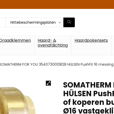
Hittebeschermingsplaten
Draadklemmen
Haard- &
Haardpokensets
ovenafdichting
SOMATHERM FOR YOU 3540730013828 HÜLSEN PushFit 16 messing hu
SOMATHERM F
HÜLSEN PushFi
of koperen b
Ø16 vastgekli