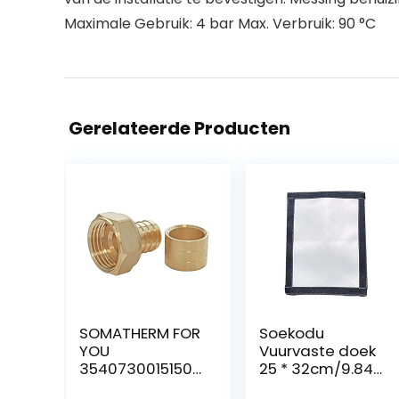
Maximale Gebruik: 4 bar Max. Verbruik: 90 °C
Gerelateerde Producten
SOMATHERM FOR
Soekodu
YOU
Vuurvaste doek
3540730015150
25 * 32cm/9.84 *
PER RACC RIGHT
12.6in voor tent