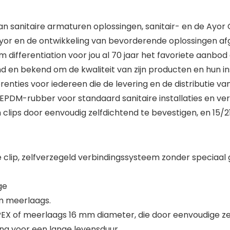
 sanitaire armaturen oplossingen, sanitair- en de Ayor
yor en de ontwikkeling van bevorderende oplossingen a
 differentiation voor jou al 70 jaar het favoriete aa
 en bekend om de kwaliteit van zijn producten en hun in
ties voor iedereen die de levering en de distributie van o
 EPDM-rubber voor standaard sanitaire installaties en 
lips door eenvoudig zelfdichtend te bevestigen, en 15/21
lip, zelfverzegeld verbindingssysteem zonder speciaal g
ge
m meerlaags.
f PEX of meerlaags 16 mm diameter, die door eenvoudige z
ing voor een lange levensduur.