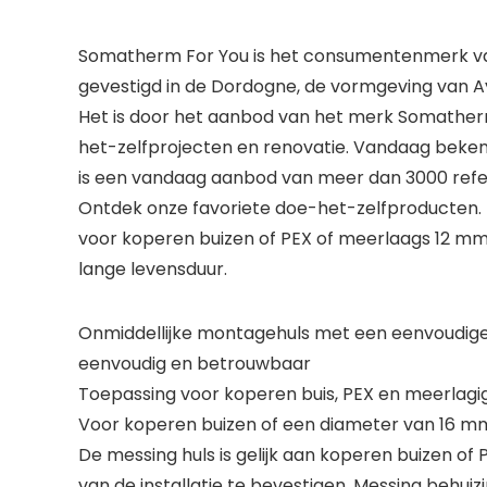
Somatherm For You is het consumentenmerk van
gevestigd in de Dordogne, de vormgeving van A
Het is door het aanbod van het merk Somatherm
het-zelfprojecten en renovatie. Vandaag bekend
is een vandaag aanbod van meer dan 3000 referen
Ontdek onze favoriete doe-het-zelfproducten.
voor koperen buizen of PEX of meerlaags 12 mm c
lange levensduur.
Onmiddellijke montagehuls met een eenvoudige c
eenvoudig en betrouwbaar
Toepassing voor koperen buis, PEX en meerlagi
Voor koperen buizen of een diameter van 16 m
De messing huls is gelijk aan koperen buizen o
van de installatie te bevestigen. Messing behuiz