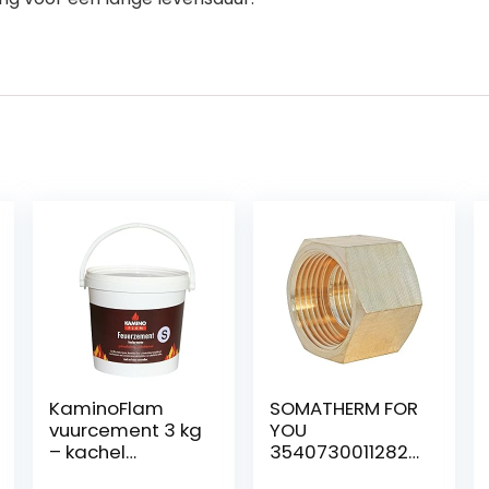
KaminoFlam
SOMATHERM FOR
vuurcement 3 kg
YOU
– kachel
3540730011282
vuurvaste
DF A borghuls