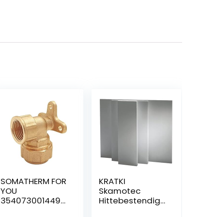
SOMATHERM FOR
KRATKI
YOU
Skamotec
3540730014498
Hittebestendige
Wall PE20-F15 /
isolatieplaat