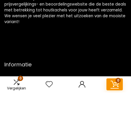
prijsvergelijkings- en beoordelingswebsite die de beste deals
met betrekking tot houtkachels voor jouw heeft verzameld.
We wensen je veel plezier met het uitzoeken van de mooiste
variant!
Informatie
Contact
0
0
Klantenservice
Vergelijken
Over ons
Overzicht
Onze webshops
Vacature
Blogs