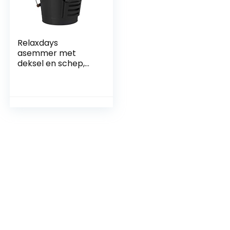
Relaxdays
asemmer met
deksel en schep,
staal, kolenemmer
met handvat, 19
liter, voor open
haard & barbecue,
zwart