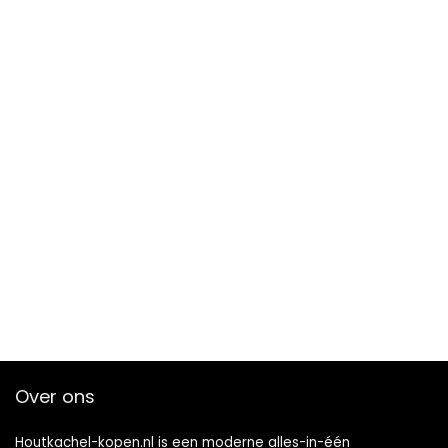
Over ons
Houtkachel-kopen.nl is een moderne alles-in-één