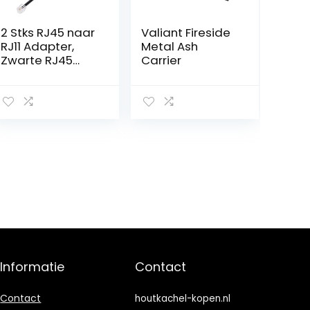
2 Stks RJ45 naar
Valiant Fireside
RJ11 Adapter,
Metal Ash
Zwarte RJ45
Carrier
8P8C naar RJ11
6P4C
Telefoonkabel +
RJ45
Uitbreidingscon
verter,
Connector voor
RJ11
Telefoonsnoer
naar RJ45 / ADSL
Modem
Informatie
Contact
Contact
houtkachel-kopen.nl