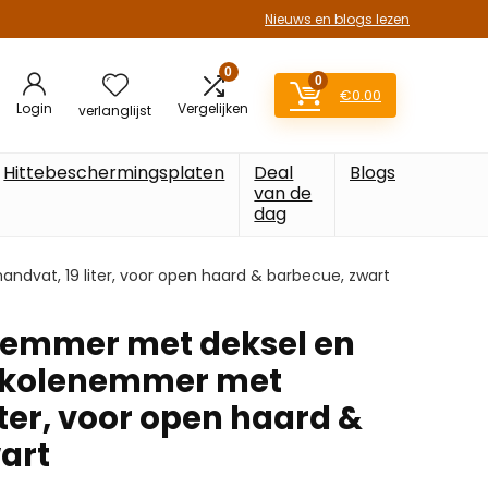
Nieuws en blogs lezen
0
0
€
0.00
Login
Vergelijken
verlanglijst
Hittebeschermingsplaten
Deal
Blogs
van de
dag
dvat, 19 liter, voor open haard & barbecue, zwart
semmer met deksel en
, kolenemmer met
iter, voor open haard &
art