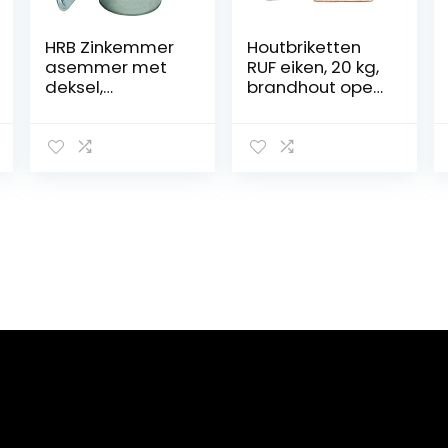
HRB Zinkemmer
Houtbriketten
asemmer met
RUF eiken, 20 kg,
deksel,
brandhout open
verschillende
haard oven
maten (10 liter),
briket kolen
ideale
verwarmen hout
uitbreiding voor
open haard,
emmer voor het
bewaren van
warme en
koude as