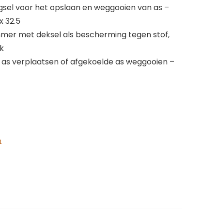
sel voor het opslaan en weggooien van as –
x 32.5
mer met deksel als bescherming tegen stof,
jk
 as verplaatsen of afgekoelde as weggooien –
n