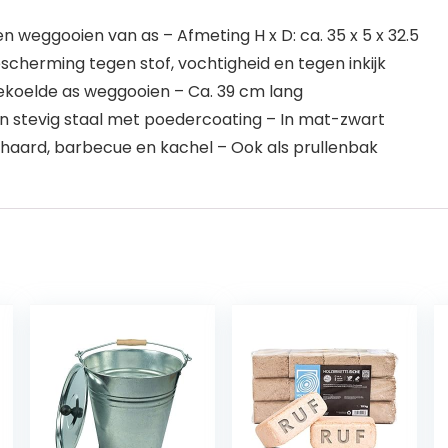
 weggooien van as – Afmeting H x D: ca. 35 x 5 x 32.5
cherming tegen stof, vochtigheid en tegen inkijk
ekoelde as weggooien – Ca. 39 cm lang
 stevig staal met poedercoating – In mat-zwart
 haard, barbecue en kachel – Ook als prullenbak