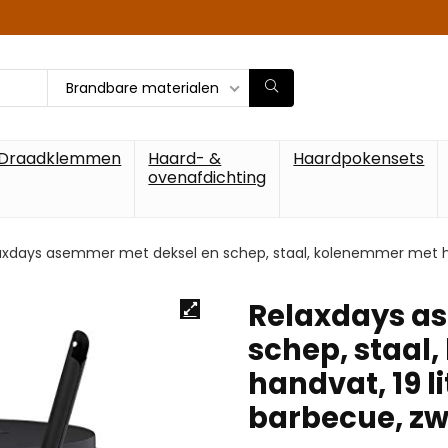
Brandbare materialen
Draadklemmen
Haard- &
Haardpokensets
ovenafdichting
axdays asemmer met deksel en schep, staal, kolenemmer met han
Relaxdays a
schep, staal
handvat, 19 l
barbecue, zw