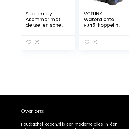
Supremery
VCELINK
Asemmer met
Waterdichte
deksel en schep,
RJ45-koppeling
staal,
Cat6/Cat5E/Ca
kolenemmer,
t5, 3-pack
asbak met
afgeschermde
handvat, 19 l,
outdoor
asschep, open
Ethernet-
haard en grill
kabelconnector
en vrouwelijk
naar vrouwelijk,
IP67-
netwerkLAN-
kabelextender
Over ons
Houtkachel-kopen.nl is een moderne alles-in-één