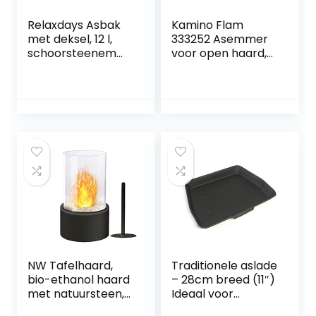
Relaxdays Asbak
Kamino Flam
met deksel, 12 l,
333252 Asemmer
schoorsteenemm
voor open haard,
er, staal en hout,
kolenemmer 24
aslade met
liter met deksel en
handvat, open
draaggreep voor
haard, oven en
kolen en as, open
grill, zwart
haard, oven, grill
NW Tafelhaard,
Traditionele aslade
bio-ethanol haard
– 28cm breed (11″)
met natuursteen,
Ideaal voor
zwarte tafelhaard
standaard