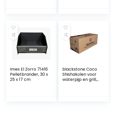
voor binnen en
grillroosters
buiten, ethanol
open haard,
verbrandingskame
rs, oneindige
brandduur (zwart)
Imex El Zorro 71416
blackstone Coco
Pelletbrander, 30 x
Shishakolen voor
25 x 17 cm
waterpijp en grill,
smaakneutraal,
geurloos, lange
brandduur, laag
asgehalte (20 kg)