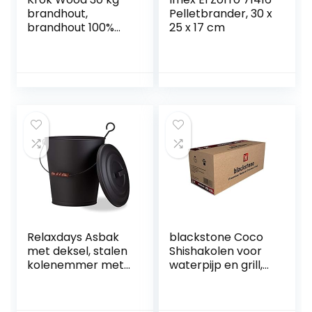
brandhout,
Pelletbrander, 30 x
brandhout 100%
25 x 17 cm
beuken voor
openhaard,
kampvuur,
vuurschalen (tot
25 cm)
Relaxdays Asbak
blackstone Coco
met deksel, stalen
Shishakolen voor
kolenemmer met
waterpijp en grill,
24 l opbergruimte,
smaakneutraal,
schoorsteenemm
geurloos, lange
er met handvat en
brandduur, laag