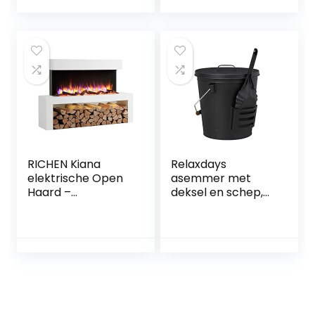
houten handvat,
asgehalte (20 kg)
zwart
RICHEN Kiana
Relaxdays
elektrische Open
asemmer met
Haard –
deksel en schep,
Elektrische
staal, kolenemmer
staande Open
met handvat, 19
Haard met
liter, voor open
Verwarming
haard & barbecue,
1000/2000 W,
zwart
realistisch 3D-
vlam effect, LED-
Verlichting,