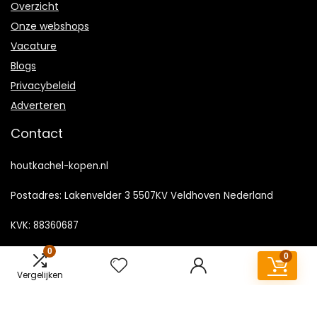
Overzicht
Onze webshops
Vacature
Blogs
Privacybeleid
Adverteren
Contact
houtkachel-kopen.nl
Postadres: Lakenvelder 3 5507KV Veldhoven Nederland
KVK: 88360687
0
E-mail:
info@houtkachel-kopen.nl
0
Vergelijken