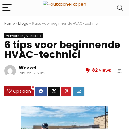
Home
»
blogs
»
6 tips voor beginnende HVAC-technici
Verwarming ventilator
6 tips voor beginnende
HVAC-technici
Wozzel
82
Views
januari 17, 2023
0
Opslaan